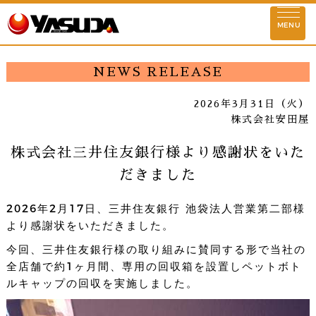
お知らせ
MENU
ストーリー
NEWS RELEASE
企業理念
2026年3月31日（火）
株式会社安田屋
会社情報
株式会社三井住友銀行様より感謝状をいた
代表挨拶
基本情報
理念実現に向けて
安田
だきました
店舗情報
2026年2月17日、三井住友銀行 池袋法人営業第二部様
東京
埼玉
千葉
神奈川
群馬
より感謝状をいただきました。
活動情報
今回、三井住友銀行様の取り組みに賛同する形で当社の
全店舗で約1ヶ月間、専用の回収箱を設置しペットボト
SDGs情報
環境対策活動
社会貢献活動
社
ルキャップの回収を実施しました。
物件情報募集