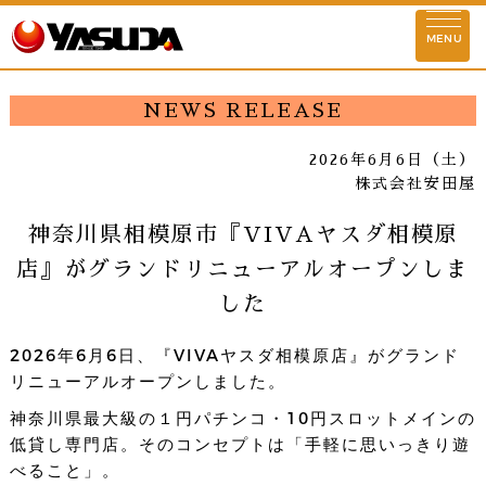
お知らせ
MENU
ストーリー
NEWS RELEASE
企業理念
2026年6月6日（土）
株式会社安田屋
会社情報
神奈川県相模原市『VIVAヤスダ相模原
代表挨拶
基本情報
理念実現に向けて
安田
店』がグランドリニューアルオープンしま
店舗情報
した
東京
埼玉
千葉
神奈川
群馬
2026年6月6日、『VIVAヤスダ相模原店』がグランド
活動情報
リニューアルオープンしました。
SDGs情報
環境対策活動
社会貢献活動
社会
神奈川県最大級の１円パチンコ・10円スロットメインの
低貸し専門店。そのコンセプトは「手軽に思いっきり遊
べること」。
物件情報募集