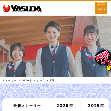
お知らせ
MENU
ストーリー
企業理念
STORY
会社情報
2024年
代表挨拶
基本情報
理念実現に向けて
安田屋の歴史
店舗情報
ストーリー
>
2024年
>
ホーム
>
3月
東京
埼玉
千葉
神奈川
群馬
活動情報
SDGs情報
環境対策活動
社会貢献活動
2026年
2025年
最新ストーリー
社会との共存