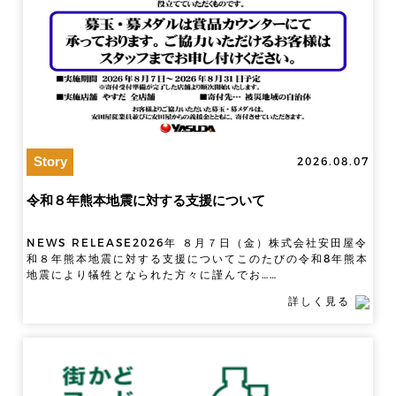
物件情報募集
採用情報
お問い合わせ
Story
2026.08.07
令和８年熊本地震に対する支援について
NEWS RELEASE2026年 ８月７日（金）株式会社安田屋令
和８年熊本地震に対する支援についてこのたびの令和8年熊本
地震により犠牲となられた方々に謹んでお……
詳しく見る