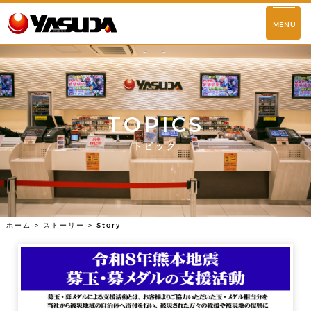
お知らせ
MENU
ストーリー
企業理念
TOPICS
会社情報
トピック
代表挨拶
基本情報
理念実現に向けて
安田屋の歴史
店舗情報
ホーム
>
ストーリー
>
Story
東京
埼玉
千葉
神奈川
群馬
活動情報
SDGs情報
環境対策活動
社会貢献活動
社会との共存