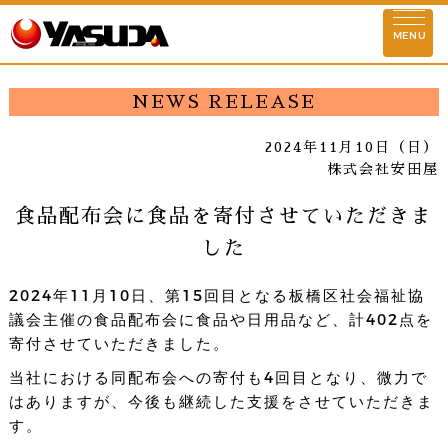
お知らせ
MENU
ストーリー
NEWS RELEASE
企業理念
2024年11月10日（日）
株式会社安田屋
会社情報
食品配布会に食品を寄付させていただきま
代表挨拶
基本情報
理念実現に向けて
安田
した
店舗情報
2024年11月10日、第15回目となる板橋区社会福祉協
東京
埼玉
千葉
神奈川
群馬
議会主催の食品配布会に食品や日用品など、計402点を
寄付させていただきました。
活動情報
当社における同配布会への寄付も4回目となり、微力で
SDGs情報
環境対策活動
社会貢献活動
社
はありますが、今後も継続した支援をさせていただきま
す。
物件情報募集