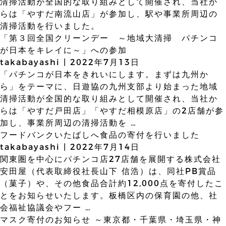
清掃活動が全国的な取り組みとして開催され、当社か
らは「やすだ南流山店」が参加し、駅や事業所周辺の
清掃活動を行いました。
「第３回全国クリーンデー ～地域大清掃 パチンコ
が日本をキレイに～」への参加
takabayashi
|
2022年7月13日
「パチンコが日本をきれいにします。まずは九州か
ら」をテーマに、日遊協の九州支部より始まった地域
清掃活動が全国的な取り組みとして開催され、当社か
らは「やすだ戸田店」「やすだ相模原店」の2店舗が参
加し、事業所周辺の清掃活動を
…
フードバンクいたばしへ食品の寄付を行いました
takabayashi
|
2022年7月14日
関東圏を中心にパチンコ店27店舗を展開する株式会社
安田屋（代表取締役社長山下 信浩）は、同社PB賞品
（菓子）や、その他食品合計約12,000点を寄付したこ
とをお知らせいたします。板橋区内の保育園の他、社
会福祉協議会やフー
…
マスク寄付のお知らせ ～東京都・千葉県・埼玉県・神