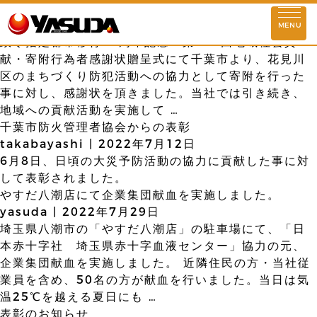
千葉市より感謝状を頂きました
お知らせ
yasuda
|
2022年7月29日
MENU
政令指定都市移行30周年記念 第107回地域社会貢
ストーリー
献・寄附行為者感謝状贈呈式にて千葉市より、花見川
区のまちづくり防犯活動への協力として寄附を行った
企業理念
事に対し、感謝状を頂きました。当社では引き続き、
地域への貢献活動を実施して
…
千葉市防火管理者協会からの表彰
会社情報
takabayashi
|
2022年7月12日
代表挨拶
基本情報
理念実現に向けて
6月8日、日頃の大災予防活動の協力に貢献した事に対
安田屋の歴史
して表彰されました。
やすだ八潮店にて企業集団献血を実施しました。
店舗情報
yasuda
|
2022年7月29日
埼玉県八潮市の「やすだ八潮店」の駐車場にて、「日
東京
埼玉
千葉
神奈川
群馬
本赤十字社 埼玉県赤十字血液センター」協力の元、
企業集団献血を実施しました。 近隣住民の方・当社従
活動情報
業員を含め、50名の方が献血を行いました。当日は気
SDGs情報
環境対策活動
社会貢献活動
温25℃を越える夏日にも
…
表彰のお知らせ
社会との共存