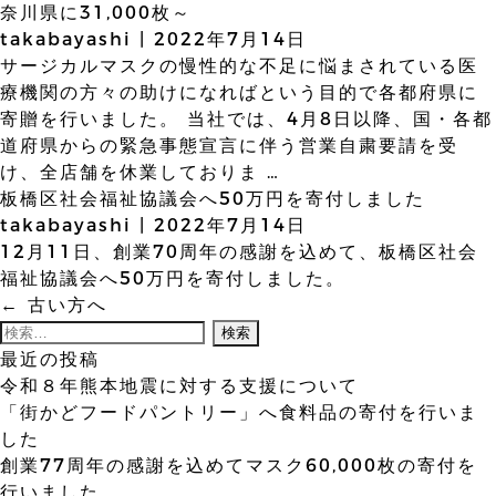
奈川県に31,000枚～
takabayashi
|
2022年7月14日
サージカルマスクの慢性的な不足に悩まされている医
療機関の方々の助けになればという目的で各都府県に
寄贈を行いました。 当社では、4月8日以降、国・各都
道府県からの緊急事態宣言に伴う営業自粛要請を受
け、全店舗を休業しておりま
…
板橋区社会福祉協議会へ50万円を寄付しました
takabayashi
|
2022年7月14日
12月11日、創業70周年の感謝を込めて、板橋区社会
福祉協議会へ50万円を寄付しました。
投
←
古い方へ
稿
検
ナ
索:
最近の投稿
ビ
令和８年熊本地震に対する支援について
ゲ
「街かどフードパントリー」へ食料品の寄付を行いま
ー
した
シ
創業77周年の感謝を込めてマスク60,000枚の寄付を
ョ
行いました。