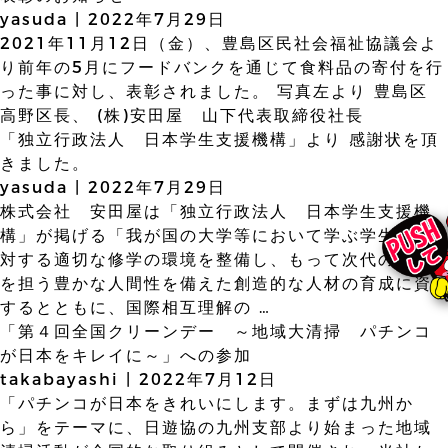
yasuda
|
2022年7月29日
2021年11月12日（金）、豊島区民社会福祉協議会よ
物件情報募集
り前年の5月にフードバンクを通じて食料品の寄付を行
った事に対し、表彰されました。 写真左より 豊島区
採用情報
高野区長、 (株)安田屋 山下代表取締役社長
「独立行政法人 日本学生支援機構」より 感謝状を頂
きました。
お問い合わせ
yasuda
|
2022年7月29日
株式会社 安田屋は「独立行政法人 日本学生支援機
構」が掲げる「我が国の大学等において学ぶ学生等に
対する適切な修学の環境を整備し、もって次代の社会
を担う豊かな人間性を備えた創造的な人材の育成に資
するとともに、国際相互理解の
…
「第４回全国クリーンデー ～地域大清掃 パチンコ
が日本をキレイに～」への参加
takabayashi
|
2022年7月12日
「パチンコが日本をきれいにします。まずは九州か
ら」をテーマに、日遊協の九州支部より始まった地域