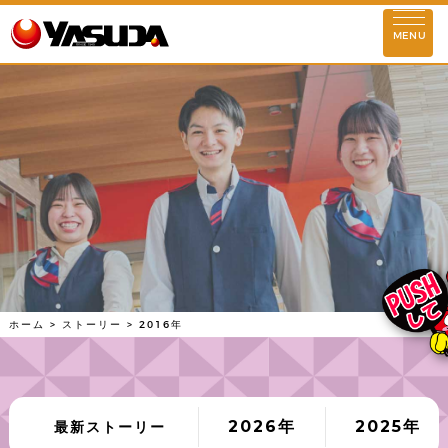
お知らせ
MENU
ストーリー
企業理念
STORY
会社情報
2016年
代表挨拶
基本情報
理念実現に向けて
安田屋の歴史
店舗情報
ホーム
>
ストーリー
>
2016年
東京
埼玉
千葉
神奈川
群馬
活動情報
SDGs情報
環境対策活動
社会貢献活動
2026年
2025年
最新ストーリー
社会との共存