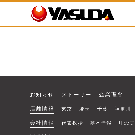
12月11日、創業70周年の感謝を込めて、板橋区社会
ホーム
>
2022年
>
7月
>
14日
>
板橋区社会福祉協
お知らせ
ストーリー
企業理念
店舗情報
東京
埼玉
千葉
神奈川
会社情報
代表挨拶
基本情報
理念実