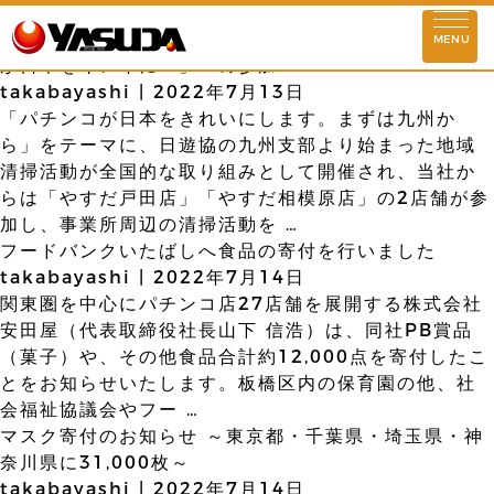
2020
お知らせ
「第３回全国クリーンデー ～地域大清掃 パチンコ
MENU
が日本をキレイに～」への参加
ストーリー
takabayashi
|
2022年7月13日
「パチンコが日本をきれいにします。まずは九州か
企業理念
ら」をテーマに、日遊協の九州支部より始まった地域
清掃活動が全国的な取り組みとして開催され、当社か
らは「やすだ戸田店」「やすだ相模原店」の2店舗が参
会社情報
加し、事業所周辺の清掃活動を
…
代表挨拶
基本情報
理念実現に向けて
フードバンクいたばしへ食品の寄付を行いました
安田屋の歴史
takabayashi
|
2022年7月14日
関東圏を中心にパチンコ店27店舗を展開する株式会社
店舗情報
安田屋（代表取締役社長山下 信浩）は、同社PB賞品
（菓子）や、その他食品合計約12,000点を寄付したこ
東京
埼玉
千葉
神奈川
群馬
とをお知らせいたします。板橋区内の保育園の他、社
会福祉協議会やフー
…
活動情報
マスク寄付のお知らせ ～東京都・千葉県・埼玉県・神
SDGs情報
環境対策活動
社会貢献活動
奈川県に31,000枚～
takabayashi
|
2022年7月14日
社会との共存