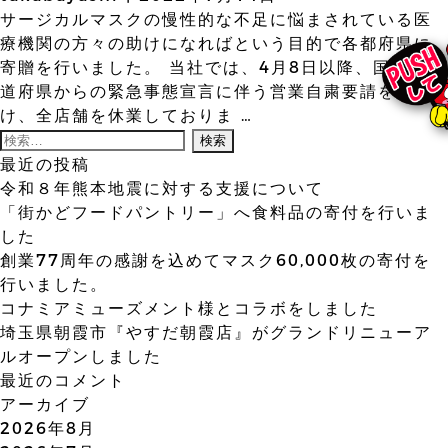
サージカルマスクの慢性的な不足に悩まされている医
療機関の方々の助けになればという目的で各都府県に
物件情報募集
寄贈を行いました。 当社では、4月8日以降、国・各都
道府県からの緊急事態宣言に伴う営業自粛要請を受
採用情報
け、全店舗を休業しておりま
…
検
索:
最近の投稿
お問い合わせ
令和８年熊本地震に対する支援について
「街かどフードパントリー」へ食料品の寄付を行いま
した
創業77周年の感謝を込めてマスク60,000枚の寄付を
行いました。
コナミアミューズメント様とコラボをしました
埼玉県朝霞市『やすだ朝霞店』がグランドリニューア
ルオープンしました
最近のコメント
アーカイブ
2026年8月